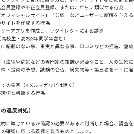
重会員登録や不正会員登録、またはこれらに類似する行為
「オフィシャルサイト」「公認」などユーザーに誤解を与える
のサイトを作成する行為
ウザーアプリを作成し、リダイレクトによる誘導
（高校生・高校3年同学年含む）
トに記載のない事、事実と異なる事、口コミなどの捏造、虚偽
容（法律や病気などの専門家の知識が必要なこと、人の生死に
、株・投資の予想、試験の合否、紛失物等・第三者を不幸に陥
外での集客（※メルマガなどは除く）
不適切と判断する行為
約の違反対処）
規約に準じているか確認の必要があると判断した場合、調査を
この確認に応じる義務を負うものとします。