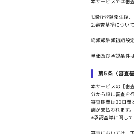
本サービスでは審
1.紹介登録発生後
2.審査基準につい
総額報酬額初期設定：
単価及び承認条件
第5条（審査
本サービスの【審
分から順に審査を
審査期間は30日
酬が支払われます
※承認基準に関し
審査においては、