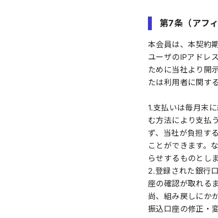
第7条（アフ
本会員は、本契約
ユーザのIPアド
ために当社より開
たは利用者に関す
1.支払いは毎月末
む方法により支払
ず、当社が負担す
ことができます。
らせするものとし
2.登録された銀行
座の確認が取れる
尚、組み戻しにか
振込口座の修正・