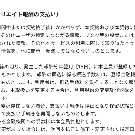
ィリエイト報酬の支払い）
期間中または契約終了後にかかわらず、本契約および本契約に
レスその他ユーザの特定につながる情報、リンク等の設置また
示された情報、その他本サービスの利用に際して知り得た本サ
る情報を、他に開示・漏洩してはならないものとします。
に締め切り、発生した報酬分は翌月［15日］に本会員が登録
うものとします。 報酬の振込に係る振込手数料は、登録金融
るものとします。利用者は、振込手数料を負担することなく報
なお、本取扱いを変更する場合は、利用規約の変更及び登録メ
ます。
口座が存在しない場合、支払い手続きは停止となり保留状態と
まで支払い手続きを再開しないものとします。
かる金融機関への手数料は本会員負担とします。
変更があった場合には、次回支払日に修正・変更された指定口