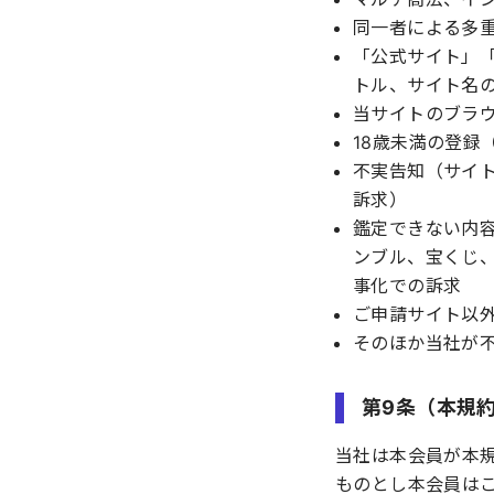
同一者による多
「公式サイト」
トル、サイト名
当サイトのブラ
18歳未満の登録
不実告知（サイ
訴求）
鑑定できない内
ンブル、宝くじ
事化での訴求
ご申請サイト以
そのほか当社が
第9条（本規
当社は本会員が本
ものとし本会員は