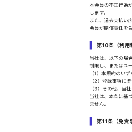
本会員の不正行為
します。
また、過去支払い
会員が賠償責任を
第10条（利
当社は、以下の場
制限し、またはユ
（1）本規約のいず
（2）登録事項に
（3）その他、当
当社は、本条に基
ません。
第11条（免責