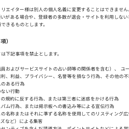
ィリエイター様は別人の個人名義に変更することはできません
の疑いがある場合や、登録者の多数が退会・サイトを利用しな
額できるものとします。
事項）
ては下記事項を禁止とします。
職員およびサービスサイトの占い師等の関係者を含む）、 ユ
権利、利益、プライバシー、名誉等を損なう行為、その他の不
れのある行為
わない行動
アの規約に反する行為、または第三者に迷惑をかける行為
スパム行為、または掲示板への書込み等による宣伝行為
ニの名称またはそれに準ずる名称を使用してのリスティング広
ーズなど）による集客
ンセンティブを含んだ誘導方法、ポイントサイトなどによる営