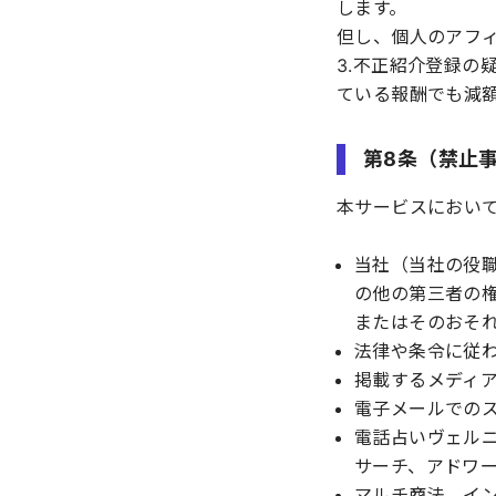
します。
但し、個人のアフ
3.不正紹介登録
ている報酬でも減
第8条（禁止
本サービスにおい
当社（当社の役
の他の第三者の
またはそのおそ
法律や条令に従
掲載するメディ
電子メールでの
電話占いヴェル
サーチ、アドワ
マルチ商法、イ