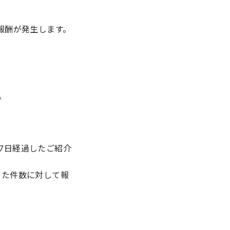
報酬が発生します。
。
7日経過したご紹介
した件数に対して報